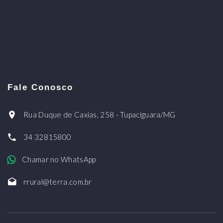
Fale Conosco
Rua Duque de Caxias, 258 - Tupaciguara/MG
34 32815800
Chamar no WhatsApp
rrural@terra.com.br