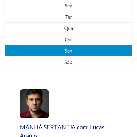
Seg
Ter
Qua
Qui
Sex
Sáb
MANHÃ SERTANEJA com: Lucas
Araújo