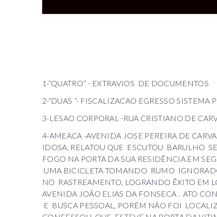
1-“QUATRO” - EXTRAVIOS DE DOCUMENTOS
2-“DUAS ”- FISCALIZACAO EGRESSO SISTEM
3-LESAO CORPORAL -RUA CRISTIANO DE CA
4-AMEACA -AVENIDA JOSE PEREIRA DE CARVA
IDOSA, RELATOU QUE ESCUTOU BARULHO S
FOGO NA PORTA DA SUA RESIDÊNCIA.EM SEG
UMA BICICLETA TOMANDO RUMO IGNORADO
NO RASTREAMENTO, LOGRANDO ÊXITO EM L
AVENIDA JOÃO ELIAS DA FONSECA . ATO C
E BUSCA PESSOAL, PORÉM NÃO FOI LOCALI
CONFESSOU QUE ESTEVE NA PORTA DA VITI