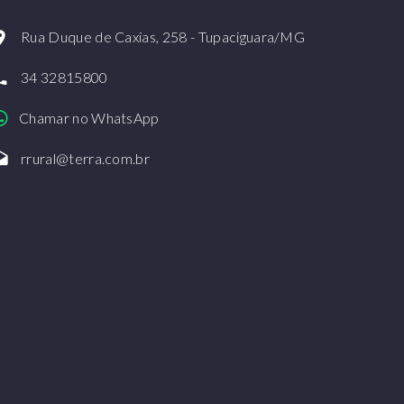
Rua Duque de Caxias, 258 - Tupaciguara/MG
34 32815800
Chamar no WhatsApp
rrural@terra.com.br