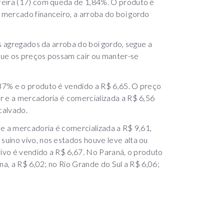
feira (17) com queda de 1,84%. O produto é
mercado financeiro, a arroba do boi gordo
s agregados da arroba do boi gordo, segue a
que os preços possam cair ou manter-se
37% e o produto é vendido a R$ 6,65. O preço
r e a mercadoria é comercializada a R$ 6,56
calvado.
 e a mercadoria é comercializada a R$ 9,61,
uíno vivo, nos estados houve leve alta ou
vivo é vendido a R$ 6,67. No Paraná, o produto
na, a R$ 6,02; no Rio Grande do Sul a R$ 6,06;