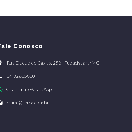
Fale Conosco
Rua Duque de Caxias, 258 - Tupaciguara/MG
34 32815800
Chamar no WhatsApp
rrural@terra.com.br