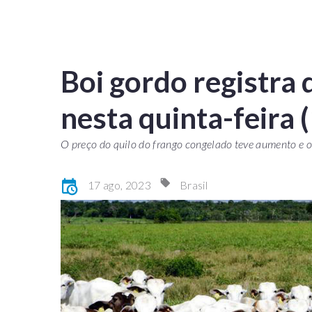
Boi gordo registra
nesta quinta-feira 
O preço do quilo do frango congelado teve aumento e o
17 ago, 2023
Brasil