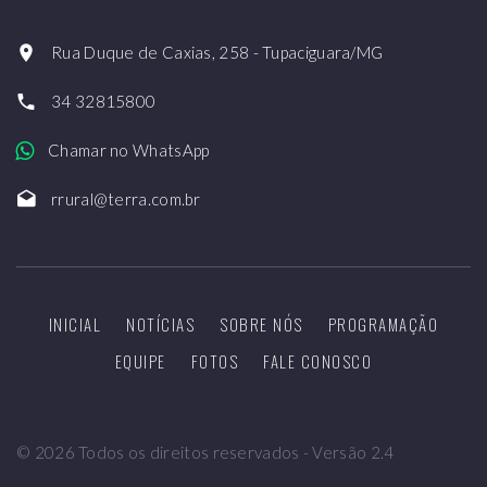
Rua Duque de Caxias, 258 - Tupaciguara/MG
34 32815800
Chamar no WhatsApp
rrural@terra.com.br
INICIAL
NOTÍCIAS
SOBRE NÓS
PROGRAMAÇÃO
EQUIPE
FOTOS
FALE CONOSCO
©
2026
Todos os direitos reservados - Versão 2.4