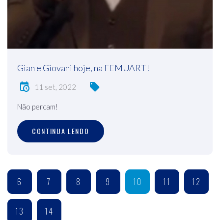
Gian e Giovani hoje, na FEMUART!
11 set, 2022
Não percam!
CONTINUA LENDO
6
7
8
9
10
11
12
13
14